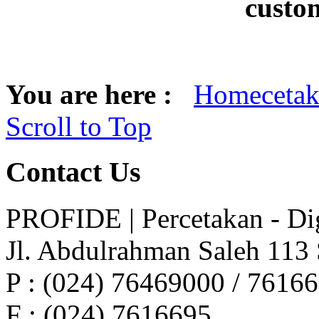
custo
You are here :
Home
ceta
Scroll to Top
Contact
Us
PROFIDE | Percetakan - Dig
Jl. Abdulrahman Saleh 113
P : (024) 76469000 / 7616
F : (024) 7616695