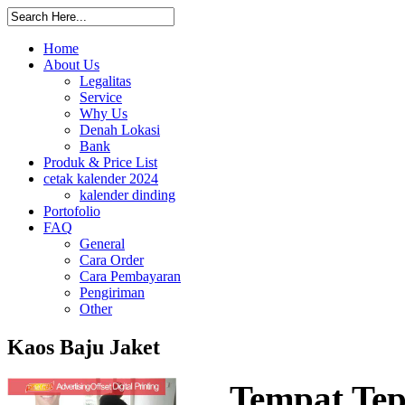
Home
About Us
Legalitas
Service
Why Us
Denah Lokasi
Bank
Produk & Price List
cetak kalender 2024
kalender dinding
Portofolio
FAQ
General
Cara Order
Cara Pembayaran
Pengiriman
Other
Kaos Baju Jaket
Tempat Tep